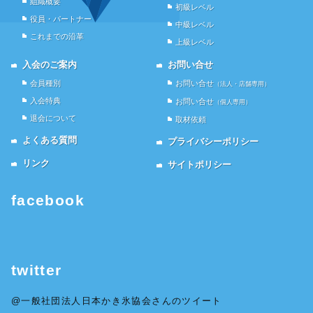
組織概要
ウ
初級レベル
で
役員・パートナー
開
中級レベル
き
これまでの沿革
ま
上級レベル
す)
入会のご案内
お問い合せ
会員種別
お問い合せ
（法人・店舗専用）
入会特典
お問い合せ
（個人専用）
退会について
取材依頼
よくある質問
プライバシーポリシー
リンク
サイトポリシー
facebook
twitter
@一般社団法人日本かき氷協会さんのツイート