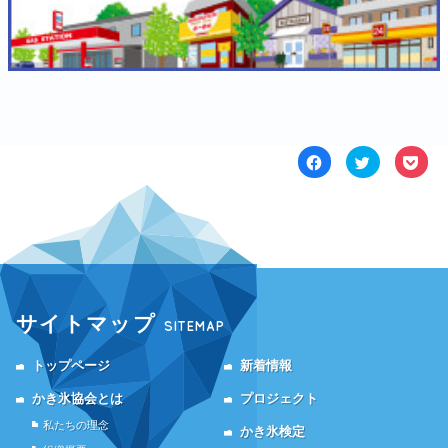
Facebook
ク
ク
で
リ
リ
共
ッ
ッ
有
ク
ク
す
し
し
る
て
て
に
Twitter
Poc
は
で
で
ク
共
シ
リ
有
ェ
ッ
(新
ア
ク
し
(新
し
い
し
て
ウ
い
サイトマップ
SITEMAP
く
ィ
ウ
だ
ン
ィ
さ
ド
ン
い
ウ
ド
トップページ
新着情報
(新
で
ウ
し
開
で
い
き
開
かき氷協会とは
プロジェクト
ウ
ま
き
ィ
す)
ま
私たちの理念
かき氷検定
ン
す)
ド