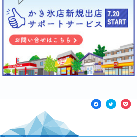
Facebook
ク
ク
で
リ
リ
共
ッ
ッ
有
ク
ク
す
し
し
る
て
て
に
Twitter
Poc
は
で
で
ク
共
シ
リ
有
ェ