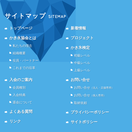
ッ
(新
ア
ク
し
(新
し
い
し
て
ウ
い
サイトマップ
SITEMAP
く
ィ
ウ
だ
ン
ィ
さ
ド
ン
い
ウ
ド
トップページ
新着情報
(新
で
ウ
し
開
で
い
き
開
かき氷協会とは
プロジェクト
ウ
ま
き
ィ
す)
ま
私たちの理念
かき氷検定
ン
す)
ド
組織概要
ウ
初級レベル
で
役員・パートナー
開
中級レベル
き
これまでの沿革
ま
上級レベル
す)
入会のご案内
お問い合せ
会員種別
お問い合せ
（法人・店舗専用）
入会特典
お問い合せ
（個人専用）
退会について
取材依頼
よくある質問
プライバシーポリシー
リンク
サイトポリシー