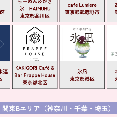
らーめん＆かき
cafe Lumiere
氷 HAIMURU
区
東京都武蔵野市
東京都品川区
KAKIGORI Café &
氷連
氷凪
Bar Frappe House
区
東京都港区
東京都北区
関東Bエリア（神奈川・千葉・埼玉）