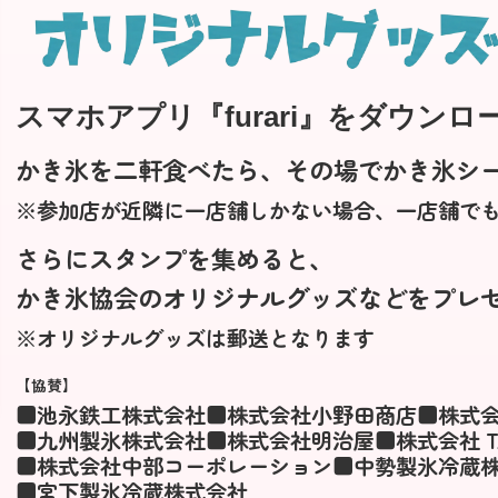
スマホアプリ『furari』をダウン
かき氷を二軒食べたら、その場でかき氷シ
※参加店が近隣に一店舗しかない場合、一店舗で
さらにスタンプを集めると、
かき氷協会のオリジナルグッズなどをプレ
※オリジナルグッズは郵送となります
【協賛】
■池永鉄工株式会社
■株式会社小野田商店
■株式
■九州製氷株式会社
■株式会社明治屋
■株式会社 T
■株式会社中部コーポレーション
■中勢製氷冷蔵
■宮下製氷冷蔵株式会社